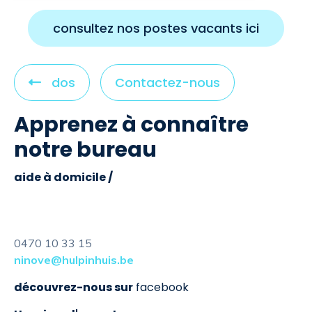
consultez nos postes vacants ici
C
dos
Contactez-nous
l
Apprenez à connaître
i
c
notre bureau
k
t
aide à domicile /
o
v
i
0470 10 33 15
e
ninove@hulpinhuis.be
w
découvrez-nous sur
facebook