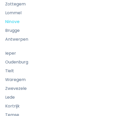
o
Zottegem
m
Lommel
m
Ninove
e
a
Brugge
i
Antwerpen
d
e
Ieper
a
Oudenburg
u
Tielt
n
e
Waregem
t
Zwevezele
t
Lede
o
y
Kortrijk
a
Temse