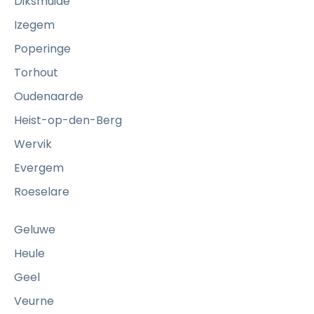
Diksmuide
P
Izegem
r
Poperinge
ê
t
Torhout
à
Oudenaarde
t
Heist-op-den-Berg
r
Wervik
a
v
Evergem
a
Roeselare
i
l
Geluwe
l
Heule
e
Geel
r
c
Veurne