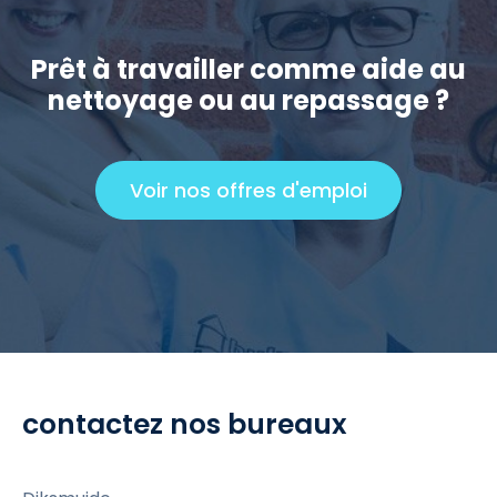
Prêt à travailler comme aide au
nettoyage ou au repassage ?
Voir nos offres d'emploi
C
l
i
c
k
t
o
v
contactez nos bureaux
i
e
w