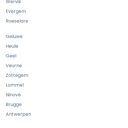
Wervik
a
v
Evergem
a
Roeselare
i
l
Geluwe
l
Heule
e
Geel
r
c
Veurne
o
Zottegem
m
Lommel
m
Ninove
e
a
Brugge
i
Antwerpen
d
e