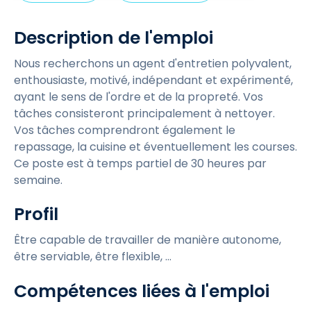
l
i
Description de l'emploi
c
k
Nous recherchons un agent d'entretien polyvalent,
t
enthousiaste, motivé, indépendant et expérimenté,
o
ayant le sens de l'ordre et de la propreté. Vos
tâches consisteront principalement à nettoyer.
v
Vos tâches comprendront également le
i
repassage, la cuisine et éventuellement les courses.
e
Ce poste est à temps partiel de 30 heures par
w
semaine.
Profil
Être capable de travailler de manière autonome,
être serviable, être flexible, ...
Compétences liées à l'emploi