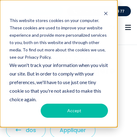
emplois
appel gratuit
0800 114 77
This website stores cookies on your computer.
These cookies are used to improve your website
experience and provide more personalized services
to you, both on this website and through other
media. To find out more about the cookies we use,
Poste vacant: Poste
see our Privacy Policy.
We won't track your information when you visit
vacant aide ménagère
our site. But in order to comply with your
enthousiaste -
preferences, we'll have to use just one tiny
30h/semaine
cookie so that you're not asked to make this
choice again.
hulp in huis Temse
Accept
C
dos
Appliquer