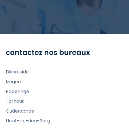
i
c
k
t
o
v
contactez nos bureaux
i
e
w
Diksmuide
P
Izegem
r
Poperinge
ê
t
Torhout
à
Oudenaarde
t
Heist-op-den-Berg
r