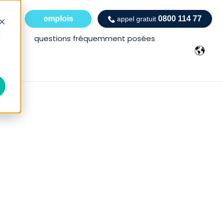
emplois
0800 114 77
appel gratuit
d
eaux
questions fréquemment posées