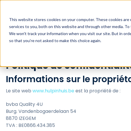
This website stores cookies on your computer. These cookies are 
travailler chez Hulp in huis
services to you, both on this website and through other media. To 
We won't track your information when you visit our site. But in orde
contact
so that you're not asked to make this choice again.
Politique de confidentialit
Informations sur le propriéta
Le site web
www.hulpinhuis.be
est la propriété de :
bvba Quality 4U
Burg. Vandenbogaerdelaan 54
8870 IZEGEM
TVA : BE0866.434.385