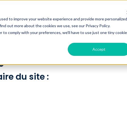
used to improve your website experience and provide more personalize
avantages
à la recherche d'aide ménagère
bur
find out more about the cookies we use, see our Privacy Policy.
r to comply with your preferences, we'll have to use just one tiny cookie
Accept
é
ire du site :