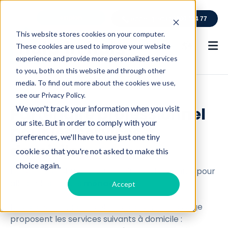
emplois
appel gratuit
0800 114 77
This website stores cookies on your computer.
These cookies are used to improve your website
experience and provide more personalized services
to you, both on this website and through other
media. To find out more about the cookies we use,
see our Privacy Policy.
We won't track your information when you visit
Partenaire professionnel
our site. But in order to comply with your
pour les services à
preferences, we'll have to use just one tiny
domicile
cookie so that you're not asked to make this
choice again.
Hulp in huis est votre partenaire professionnel pour
alléger les tâches
ménagères
.
Accept
Nos aides ménagères et nos aides au repassage
proposent les services suivants à domicile :