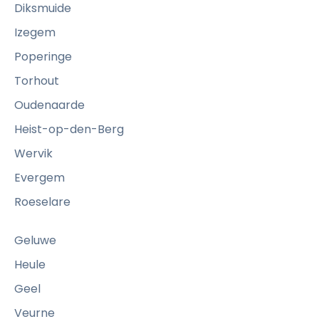
w
Diksmuide
o
P
Izegem
u
r
r
Poperinge
ê
l
t
Torhout
e
à
Oudenaarde
s
t
Heist-op-den-Berg
s
r
e
Wervik
a
r
v
Evergem
v
a
Roeselare
i
i
c
l
Geluwe
e
l
Heule
s
e
à
Geel
r
d
c
Veurne