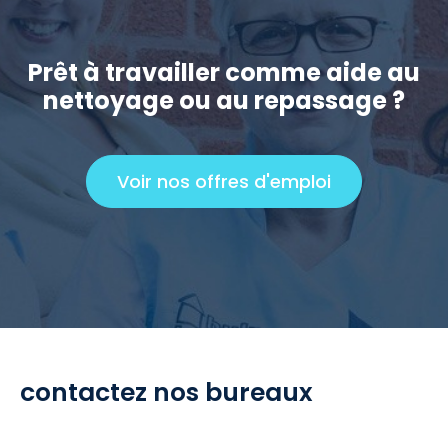
i
r
e
Prêt à travailler comme aide au
p
nettoyage ou au repassage ?
r
o
f
Voir nos offres d'emploi
C
e
l
s
i
s
c
i
k
o
t
n
o
n
v
contactez nos bureaux
e
i
l
e
p