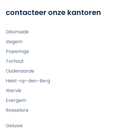
c
contacteer onze kantoren
k
t
o
Diksmuide
v
Izegem
i
e
Poperinge
w
Torhout
Oudenaarde
Heist-op-den-Berg
Wervik
Evergem
Roeselare
Geluwe