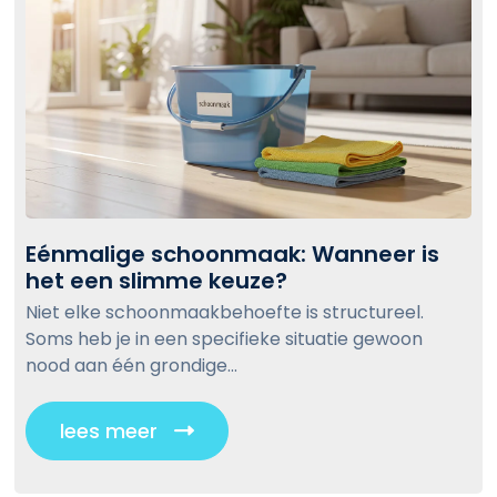
Eénmalige schoonmaak: Wanneer is
het een slimme keuze?
E
é
Niet elke schoonmaakbehoefte is structureel.
n
Soms heb je in een specifieke situatie gewoon
m
nood aan één grondige...
a
l
lees meer
C
i
l
g
i
e