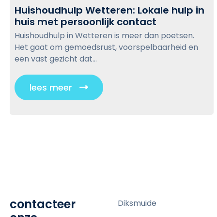
o
Huishoudhulp Wetteren: Lokale hulp in
r
n
g
huis met persoonlijk contact
H
o
b
p
u
u
e
Huishoudhulp in Wetteren is meer dan poetsen.
o
i
w
w
Het gaat om gemoedsrust, voorspelbaarheid en
s
s
e
u
een vast gezicht dat...
t
h
n
s
o
,
t
lees meer
C
u
n
v
l
d
a
o
i
h
b
o
u
i
r
c
l
j
d
k
p
h
e
t
W
e
j
o
e
i
o
v
t
d
b
i
t
e
contacteer
Diksmuide
e
e
n