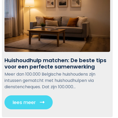
Huishoudhulp matchen: De beste tips
voor een perfecte samenwerking
H
u
Meer dan 100.000 Belgische huishoudens zijn
i
intussen gematcht met huishoudhulpen via
s
dienstencheques. Dat zijn 100.000...
h
o
lees meer
C
u
l
d
i
h