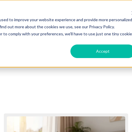
used to improve your website experience and provide more personalize
Show submenu for werken bij Hulp in 
werken bij Hulp in huis
voordelen
ik zoek huishoude
find out more about the cookies we use, see our Privacy Policy.
r to comply with your preferences, we'll have to use just one tiny cookie
Accept