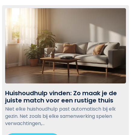
u
c
l
k
p
t
m
o
a
v
t
i
c
e
h
w
e
n
b
:
l
D
o
Huishoudhulp vinden: Zo maak je de
e
g
juiste match voor een rustige thuis
b
H
p
e
u
Niet elke huishoudhulp past automatisch bij elk
o
s
i
gezin. Net zoals bij elke samenwerking spelen
s
t
s
verwachtingen,...
t
e
h