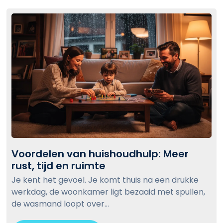
s
c
c
k
h
t
o
o
o
v
n
i
m
e
a
w
a
k
b
:
l
W
o
Voordelen van huishoudhulp: Meer
a
g
rust, tijd en ruimte
V
n
p
o
n
Je kent het gevoel. Je komt thuis na een drukke
o
o
e
werkdag, de woonkamer ligt bezaaid met spullen,
s
r
e
de wasmand loopt over...
t
d
r