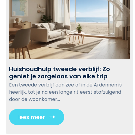
Huishoudhulp tweede verblijf: Zo
geniet je zorgeloos van elke trip
H
u
Een tweede verblijf aan zee of in de Ardennen is
i
heerlijk, tot je na een lange rit eerst stofzuigend
s
door de woonkamer...
h
o
lees meer
C
u
l
d
i
h