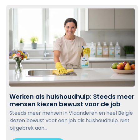
u
c
l
k
p
t
t
o
w
v
e
i
e
e
d
w
e
v
b
e
l
r
o
Werken als huishoudhulp: Steeds meer
b
g
mensen kiezen bewust voor de job
l
W
p
i
e
Steeds meer mensen in Vlaanderen en heel België
o
j
r
kiezen bewust voor een job als huishoudhulp. Niet
s
f
k
bij gebrek aan...
t
:
e