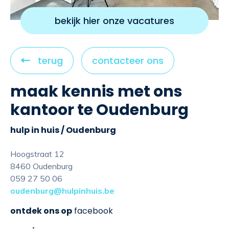
bekijk hier onze vacatures
C
terug
contacteer ons
l
maak kennis met ons
i
c
kantoor te Oudenburg
k
t
hulp in huis / Oudenburg
o
Hoogstraat 12
v
8460 Oudenburg
i
059 27 50 06
e
oudenburg@hulpinhuis.be
w
ontdek ons op
facebook