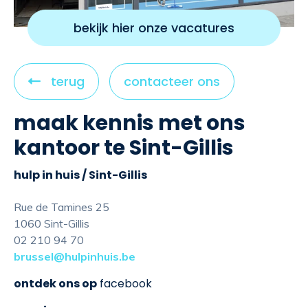
bekijk hier onze vacatures
C
terug
contacteer ons
l
maak kennis met ons
i
c
kantoor te Sint-Gillis
k
t
hulp in huis / Sint-Gillis
o
Rue de Tamines 25
v
1060 Sint-Gillis
i
02 210 94 70
e
brussel@hulpinhuis.be
w
ontdek ons op
facebook