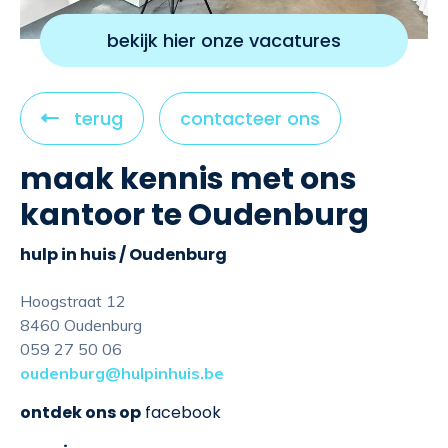
bekijk hier onze vacatures
C
terug
contacteer ons
l
maak kennis met ons
i
c
kantoor te Oudenburg
k
t
hulp in huis / Oudenburg
o
Hoogstraat 12
v
8460 Oudenburg
i
059 27 50 06
e
oudenburg@hulpinhuis.be
w
ontdek ons op
facebook