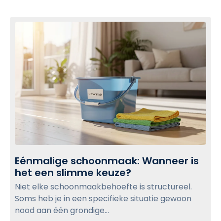
u
c
l
k
p
t
t
o
w
v
e
i
e
e
d
w
e
v
b
e
l
r
o
b
g
Eénmalige schoonmaak: Wanneer is
l
p
het een slimme keuze?
E
i
o
é
j
Niet elke schoonmaakbehoefte is structureel.
s
n
f
Soms heb je in een specifieke situatie gewoon
m
t
:
nood aan één grondige...
a