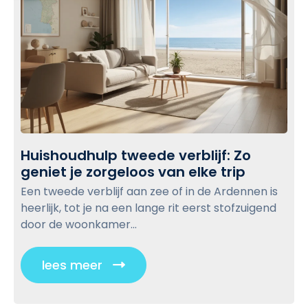
Huishoudhulp tweede verblijf: Zo
geniet je zorgeloos van elke trip
H
u
Een tweede verblijf aan zee of in de Ardennen is
i
heerlijk, tot je na een lange rit eerst stofzuigend
s
door de woonkamer...
h
o
lees meer
C
u
l
d
i
h