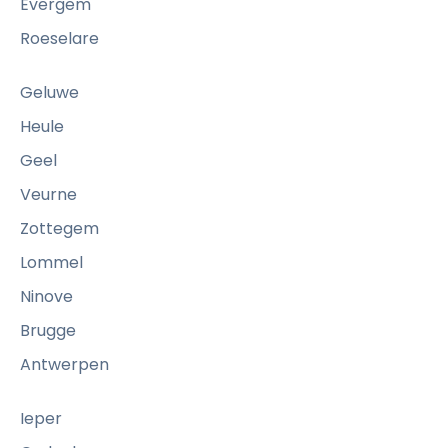
t
:
Evergem
t
W
e
Roeselare
a
n
a
Geluwe
r
o
Heule
m
Geel
e
Veurne
e
n
Zottegem
v
Lommel
e
r
Ninove
t
Brugge
r
o
Antwerpen
u
w
Ieper
d