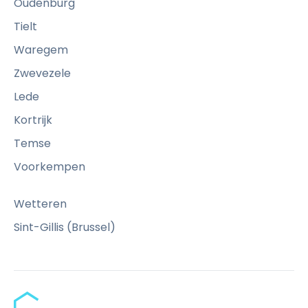
Oudenburg
g
e
Tielt
z
Waregem
i
Zwevezele
c
h
Lede
t
Kortrijk
r
u
Temse
s
Voorkempen
t
g
Wetteren
e
e
Sint-Gillis (Brussel)
f
t