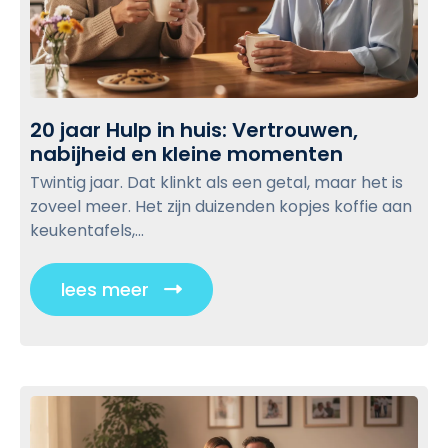
w
r
d
e
b
v
n
o
l
:
o
o
L
r
g
20 jaar Hulp in huis: Vertrouwen,
o
e
p
nabijheid en kleine momenten
2
k
l
o
0
a
Twintig jaar. Dat klinkt als een getal, maar het is
k
s
j
l
zoveel meer. Het zijn duizenden kopjes koffie aan
a
a
t
e
keukentafels,...
a
a
h
r
r
u
lees meer
C
H
l
l
u
p
i
l
i
p
c
n
i
h
k
n
u
t
h
i