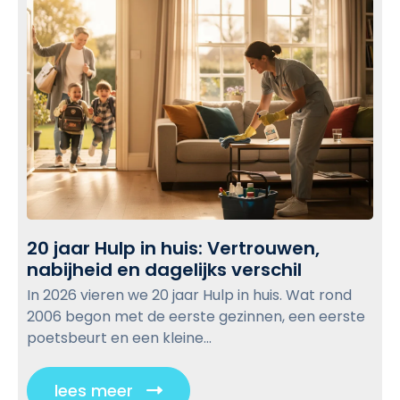
n
p
t
t
g
v
i
o
i
j
v
n
d
i
d
e
e
e
n
w
n
r
:
b
u
Z
i
l
o
m
o
m
t
g
20 jaar Hulp in huis: Vertrouwen,
a
e
p
nabijheid en dagelijks verschil
2
a
o
0
k
In 2026 vieren we 20 jaar Hulp in huis. Wat rond
s
j
j
2006 begon met de eerste gezinnen, een eerste
a
t
e
poetsbeurt en een kleine...
a
d
r
e
lees meer
C
H