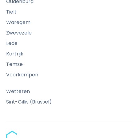
Oudenburg
g
e
Tielt
z
Waregem
i
Zwevezele
c
h
Lede
t
Kortrijk
r
u
Temse
s
Voorkempen
t
g
Wetteren
e
e
Sint-Gillis (Brussel)
f
t