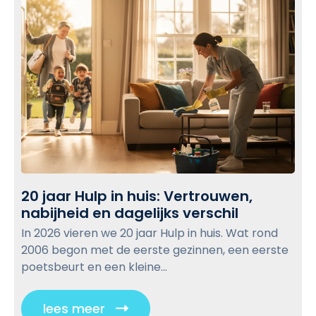
n
p
t
t
g
v
i
o
i
j
v
n
d
i
d
e
e
e
n
w
n
r
:
b
u
Z
i
l
o
m
o
m
t
g
20 jaar Hulp in huis: Vertrouwen,
a
e
p
nabijheid en dagelijks verschil
2
a
o
0
k
In 2026 vieren we 20 jaar Hulp in huis. Wat rond
s
j
j
2006 begon met de eerste gezinnen, een eerste
a
t
e
poetsbeurt en een kleine...
a
d
r
e
lees meer
C
H