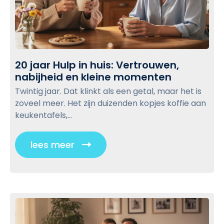
w
r
d
e
b
v
n
o
l
:
o
o
L
r
g
20 jaar Hulp in huis: Vertrouwen,
o
e
p
nabijheid en kleine momenten
2
k
l
o
0
a
Twintig jaar. Dat klinkt als een getal, maar het is
k
s
j
l
zoveel meer. Het zijn duizenden kopjes koffie aan
a
a
t
e
keukentafels,...
a
a
h
r
r
u
lees meer
C
H
l
l
u
p
i
l
i
p
c
n
i
h
k
n
u
t
h
i