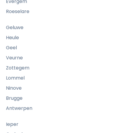
t
:
Evergem
t
W
e
Roeselare
a
n
a
Geluwe
r
o
Heule
m
Geel
e
Veurne
e
n
Zottegem
v
Lommel
e
r
Ninove
t
Brugge
r
o
Antwerpen
u
w
Ieper
d