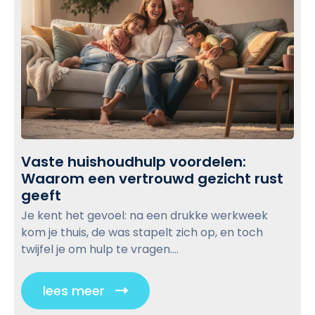
o
u
s
v
i
m
i
s
e
e
:
t
w
V
p
e
b
e
r
r
l
t
s
o
r
o
g
Vaste huishoudhulp voordelen:
o
o
p
Waarom een vertrouwd gezicht rust
u
n
o
geeft
V
w
l
a
s
e
Je kent het gevoel: na een drukke werkweek
i
s
t
n
kom je thuis, de was stapelt zich op, en toch
j
t
,
twijfel je om hulp te vragen....
k
e
n
c
h
a
o
lees meer
C
u
b
n
l
i