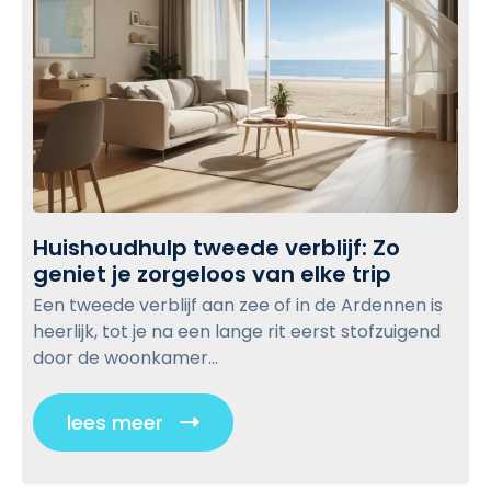
Huishoudhulp tweede verblijf: Zo
geniet je zorgeloos van elke trip
H
u
Een tweede verblijf aan zee of in de Ardennen is
i
heerlijk, tot je na een lange rit eerst stofzuigend
s
door de woonkamer...
h
o
lees meer
C
u
l
d
i
h