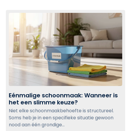
u
c
l
k
p
t
t
o
w
v
e
i
e
e
d
w
e
v
b
e
l
r
o
b
g
Eénmalige schoonmaak: Wanneer is
l
p
het een slimme keuze?
E
i
o
é
j
Niet elke schoonmaakbehoefte is structureel.
s
n
f
Soms heb je in een specifieke situatie gewoon
m
t
:
nood aan één grondige...
a