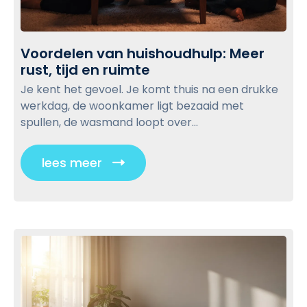
:
e
l
D
u
o
e
z
g
Voordelen van huishoudhulp: Meer
b
e
p
rust, tijd en ruimte
V
e
?
o
o
s
Je kent het gevoel. Je komt thuis na een drukke
s
o
t
werkdag, de woonkamer ligt bezaaid met
r
t
e
spullen, de wasmand loopt over...
d
t
e
i
lees meer
C
l
p
l
e
s
i
n
v
v
c
o
a
o
k
n
r
t
h
e
o
u
e
v
i
n