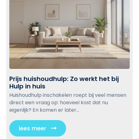
e
t
o
t
e
o
k
j
f
v
a
o
t
i
l
u
e
e
w
w
h
f
u
b
r
i
i
l
s
s
o
h
s
g
Prijs huishoudhulp: Zo werkt het bij
o
e
p
Hulp in huis
P
u
n
o
r
d
Huishoudhulp inschakelen roept bij veel mensen
i
i
s
h
direct een vraag op: hoeveel kost dat nu
e
j
t
u
eigenlijk? En komen er later...
u
s
l
w
h
p
e
lees meer
C
u
,
s
l
i