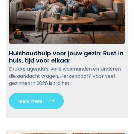
i
s
c
e
:
h
w
V
v
e
b
o
r
o
l
t
r
o
r
e
g
Huishoudhulp voor jouw gezin: Rust in
o
e
p
huis, tijd voor elkaar
H
u
n
o
u
w
Drukke agenda’s, volle wasmanden en kinderen
r
s
i
e
die aandacht vragen. Herkenbaar? Voor veel
u
s
t
n
gezinnen in 2026 is tijd het...
s
h
,
t
o
n
i
lees meer
C
u
a
g
l
d
b
e
i
h
i
t
u
c
j
h
l
h
k