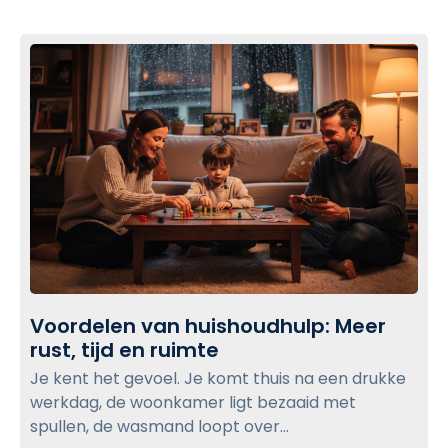
u
c
l
k
p
t
t
o
w
v
e
i
e
e
d
w
e
v
b
e
l
r
o
b
g
Voordelen van huishoudhulp: Meer
l
p
rust, tijd en ruimte
V
i
o
o
j
Je kent het gevoel. Je komt thuis na een drukke
s
o
f
werkdag, de woonkamer ligt bezaaid met
r
t
:
spullen, de wasmand loopt over...
d