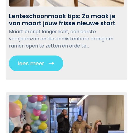
r
o
o
d
o
g
Lenteschoonmaak tips: Zo maak je
e
n
p
van maart jouw frisse nieuwe start
L
l
l
o
e
e
Maart brengt langer licht, een eerste
i
s
n
n
voorjaarszon en die onmiskenbare drang om
j
t
t
:
ramen open te zetten en orde te...
k
e
W
c
s
a
o
lees meer
C
c
a
n
l
h
r
t
i
o
o
a
o
c
m
c
n
e
k
t
m
e
t
a
n
o
a
v
v
k
e
i
t
r