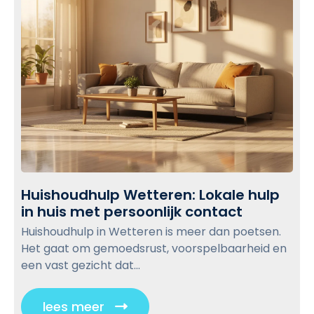
u
p
e
t
i
v
i
s
o
o
d
v
o
e
i
r
n
e
j
d
w
o
a
u
b
g
w
e
l
g
l
o
e
i
g
Huishoudhulp Wetteren: Lokale hulp
z
j
p
in huis met persoonlijk contact
H
i
k
o
u
n
Huishoudhulp in Wetteren is meer dan poetsen.
s
s
i
:
Het gaat om gemoedsrust, voorspelbaarheid en
v
s
t
R
een vast gezicht dat...
e
h
u
r
o
s
s
lees meer
C
u