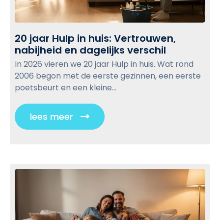
Z
i
l
o
m
o
m
t
g
20 jaar Hulp in huis: Vertrouwen,
a
e
p
nabijheid en dagelijks verschil
2
a
o
0
k
In 2026 vieren we 20 jaar Hulp in huis. Wat rond
s
j
j
2006 begon met de eerste gezinnen, een eerste
a
t
e
poetsbeurt en een kleine...
a
d
r
e
lees meer
C
H
j
l
u
u
i
l
i
p
c
s
i
t
k
n
e
t
h
m
o
u
a
v
i
t