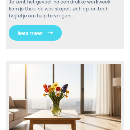
a
s
l
Je kent het gevoel: na een drukke werkweek
a
s
t
e
kom je thuis, de was stapelt zich op, en toch
a
t
h
twijfel je om hulp te vragen....
r
e
u
h
l
lees meer
C
u
p
l
i
i
i
s
n
h
c
h
o
u
k
u
i
t
d
s
o
h
m
v
u
e
i
l
t
e
p
p
w
v
e
o
b
r
o
s
l