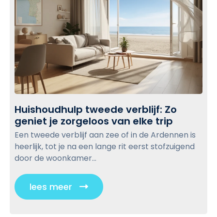
Huishoudhulp tweede verblijf: Zo
geniet je zorgeloos van elke trip
H
u
Een tweede verblijf aan zee of in de Ardennen is
i
heerlijk, tot je na een lange rit eerst stofzuigend
s
door de woonkamer...
h
o
lees meer
C
u
l
d
i
h