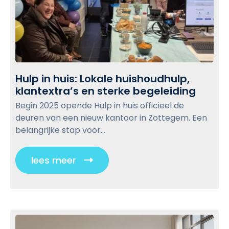
e
i
t
w
p
r
s
b
o
:
u
l
Z
w
o
o
d
g
Hulp in huis: Lokale huishoudhulp,
m
g
p
klantextra’s en sterke begeleiding
H
a
e
o
u
a
Begin 2025 opende Hulp in huis officieel de
z
s
l
k
deuren van een nieuw kantoor in Zottegem. Een
i
p
t
j
belangrijke stap voor...
c
i
e
h
n
v
t
lees meer
C
h
a
r
l
u
n
u
i
i
m
s
s
c
a
t
:
a
k
g
L
r