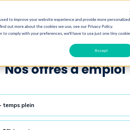
used to improve your website experience and provide more personalize
avantages
à la recherche d'aide ménagère
bur
find out more about the cookies we use, see our Privacy Policy.
r to comply with your preferences, we'll have to use just one tiny cookie
Accept
Nos offres d'emploi
- temps plein