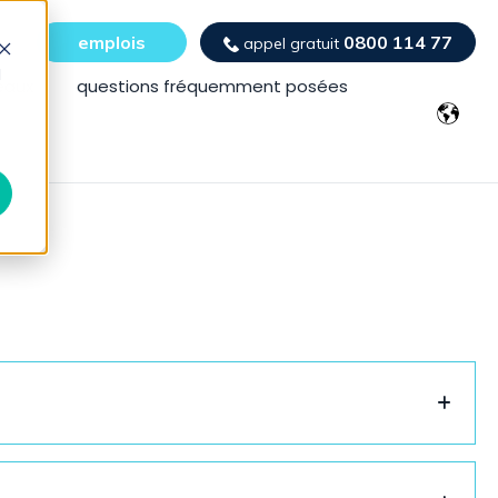
emplois
0800 114 77
appel gratuit
d
eaux
questions fréquemment posées