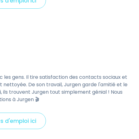
s d'emploi ici
C
l
i
c
k
t
o
v
i
e
 les gens. Il tire satisfaction des contacts sociaux et
w
nettoyée. De son travail, Jurgen garde l'amitié et le
ui, ils trouvent Jurgen tout simplement génial ! Nous
ions à Jurgen 🎬
s d'emploi ici
C
l
i