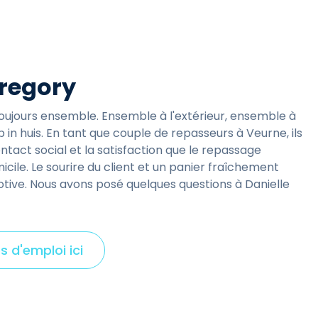
c
k
t
o
Gregory
v
i
toujours ensemble. Ensemble à l'extérieur, ensemble à
e
 in huis. En tant que couple de repasseurs à Veurne, ils
w
ontact social et la satisfaction que le repassage
cile. Le sourire du client et un panier fraîchement
motive. Nous avons posé quelques questions à Danielle
s d'emploi ici
C
l
i
c