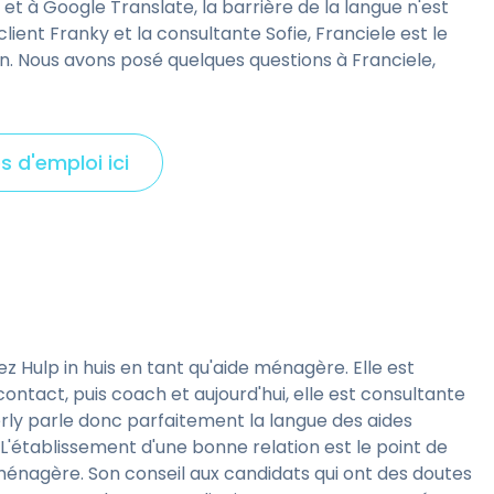
s et à Google Translate, la barrière de la langue n'est
ient Franky et la consultante Sofie, Franciele est le
on. Nous avons posé quelques questions à Franciele,
s d'emploi ici
C
l
i
c
k
t
o
Hulp in huis en tant qu'aide ménagère. Elle est
v
ontact, puis coach et aujourd'hui, elle est consultante
i
rly parle donc parfaitement la langue des aides
e
L'établissement d'une bonne relation est le point de
w
énagère. Son conseil aux candidats qui ont des doutes