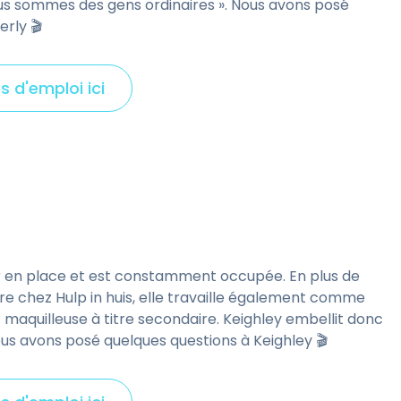
 nous sommes des gens ordinaires ». Nous avons posé
rly 🎬
s d'emploi ici
C
l
i
c
k
t
o
v
r en place et est constamment occupée. En plus de
i
e chez Hulp in huis, elle travaille également comme
e
t maquilleuse à titre secondaire. Keighley embellit donc
w
ous avons posé quelques questions à Keighley 🎬