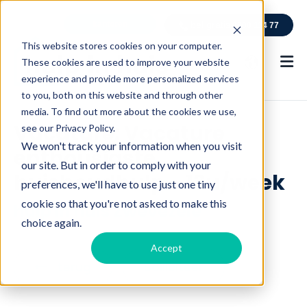
kantoren
bel gratis
0800 114 77
This website stores cookies on your computer.
These cookies are used to improve your website
experience and provide more personalized services
to you, both on this website and through other
media. To find out more about the cookies we use,
Vacature: Vacature
see our Privacy Policy.
We won't track your information when you visit
enthousiaste
our site. But in order to comply with your
huishoudhulp - 13u/week
preferences, we'll have to use just one tiny
cookie so that you're not asked to make this
hulp in huis Zwevezele
choice again.
Accept
C
terug
Solliciteer
l
i