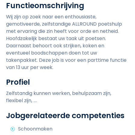
Functieomschrijving
c
k
Wij zijn op zoek naar een enthousiaste,
t
gemotiveerde, zelfstandige ALLROUND poetshulp
o
met ervaring die zin heeft voor orde en netheid.
Hoofdzakelijk bestaat uw taak uit poetsen.
v
Daarnaast behoort ook strijken, koken en
i
eventueel boodschappen doen tot uw
e
takenpakket. Deze job is voor een parttime functie
w
van 13 uur per week.
Profiel
Zelfstandig kunnen werken, behulpzaam zijn,
flexibel zijn, ....
Jobgerelateerde competenties
Schoonmaken