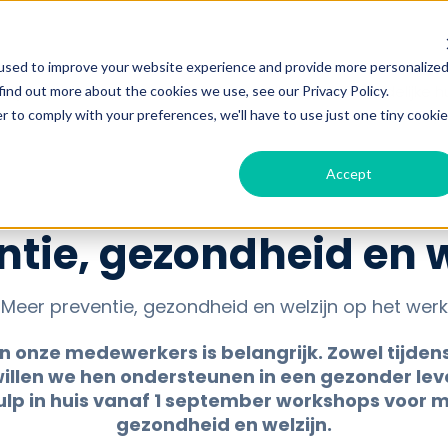
used to improve your website experience and provide more personalize
Show submenu for werken bij Hulp in huis
bij Hulp in huis
voordelen
ik zoek huishoudelijke h
find out more about the cookies we use, see our Privacy Policy.
r to comply with your preferences, we'll have to use just one tiny cookie
Accept
ntie, gezondheid en w
Meer preventie, gezondheid en welzijn op het werk
an onze medewerkers is belangrijk. Zowel tijdens
illen we hen ondersteunen in een gezonder le
ulp in huis vanaf 1 september workshops voor m
gezondheid en welzijn.