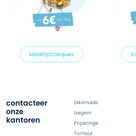
Maaltijdcheques
C
E
l
i
c
k
t
contacteer
Diksmuide
o
onze
v
Izegem
kantoren
i
Poperinge
e
Torhout