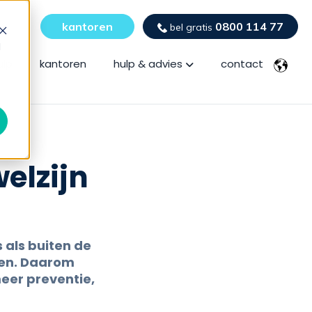
kantoren
0800 114 77
bel gratis
d
Show submenu for hulp
ulp
kantoren
hulp & advies
contact
elzijn
 als buiten de
ven. Daarom
eer preventie,