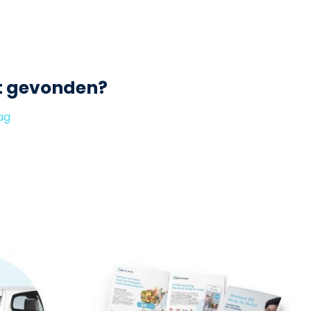
t gevonden?
ag