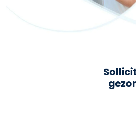
Sollici
gezon