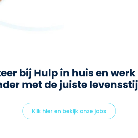
teer bij Hulp in huis en werk
der met de juiste levensstijl
Klik hier en bekijk onze jobs
C
l
i
c