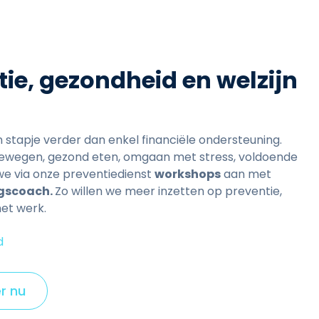
ie, gezondheid en welzijn
en stapje verder dan enkel financiële ondersteuning.
 bewegen, gezond eten, omgaan met stress, voldoende
we via onze preventiedienst
workshops
aan met
gscoach.
Zo willen we meer inzetten op preventie,
het werk.
d
er nu
C
l