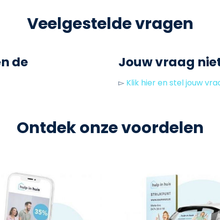
k
Veelgestelde vragen
t
o
v
en de
Jouw vraag nie
i
e
▻
Klik hier en stel jouw vra
w
S
o
Ontdek onze voordelen
l
l
i
c
i
t
e