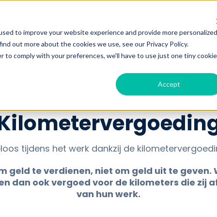
used to improve your website experience and provide more personalize
Show submenu for werken bij Hulp in huis
bij Hulp in huis
voordelen
ik zoek huishoudelijke h
find out more about the cookies we use, see our Privacy Policy.
r to comply with your preferences, we'll have to use just one tiny cookie
Accept
Kilometervergoedin
loos tijdens het werk dankzij de kilometervergoedi
m geld te verdienen, niet om geld uit te geven
en dan ook vergoed voor de kilometers die zij a
van hun werk.