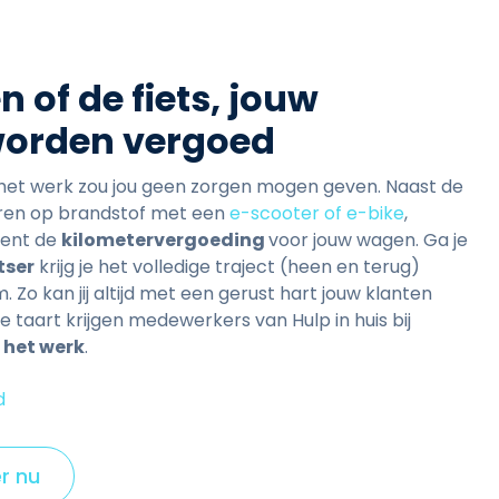
 of de fiets, jouw
worden vergoed
 het werk zou jou geen zorgen mogen geven. Naast de
ren op brandstof met een
e-scooter of e-bike
,
cent de
kilometervergoeding
voor jouw wagen. Ga je
tser
krijg je het volledige traject (heen en terug)
 Zo kan jij altijd met een gerust hart jouw klanten
e taart krijgen medewerkers van Hulp in huis bij
 het werk
.
d
er nu
C