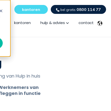
kantoren
0800 114 77
bel gratis
d
Show submenu for hulp
ulp
kantoren
hulp & advies
contact
g
ng van Hulp in huis
. Werknemers van
fleggen in functie