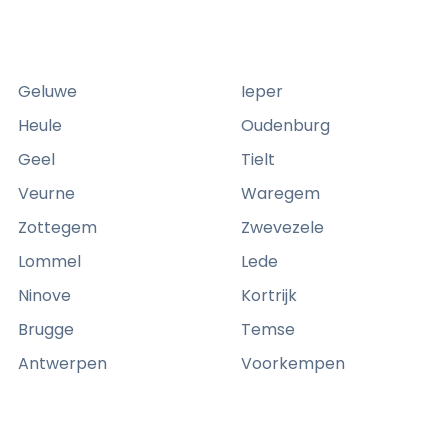
r
c
b
k
i
t
j
Geluwe
Ieper
o
H
v
Heule
Oudenburg
u
i
i
Geel
Tielt
l
e
Veurne
Waregem
p
w
i
Zottegem
Zwevezele
n
Lommel
Lede
h
Ninove
Kortrijk
u
Brugge
Temse
i
s
Antwerpen
Voorkempen
e
n
v