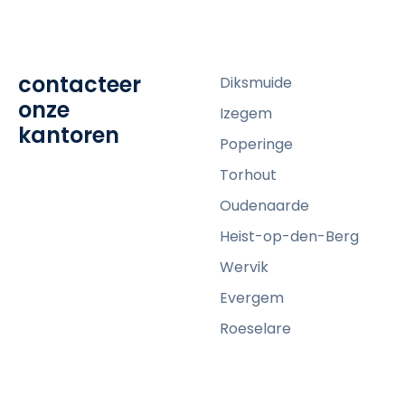
c
k
t
contacteer
Diksmuide
o
onze
v
Izegem
kantoren
i
Poperinge
e
Torhout
w
Oudenaarde
Heist-op-den-Berg
Wervik
Evergem
Roeselare