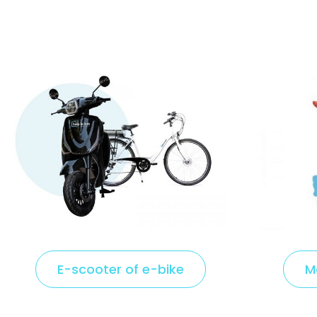
E-scooter of e-bike
C
M
l
i