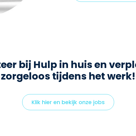
teer bij Hulp in huis en verp
zorgeloos tijdens het werk!
Klik hier en bekijk onze jobs
C
l
i
c
k